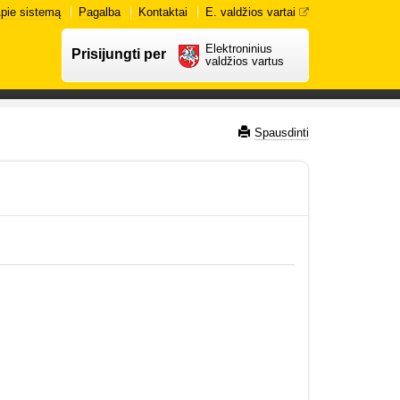
pie sistemą
Pagalba
Kontaktai
E. valdžios vartai
Elektroninius
Prisijungti per
valdžios vartus
Spausdinti