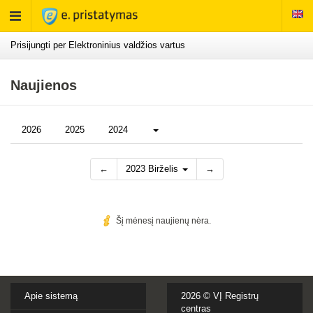
Rodyti
meniu
Prisijungti per Elektroninius valdžios vartus
Naujienos
Daugiau...
2026
2025
2024
←
2023 Birželis
→
Šį mėnesį naujienų nėra.
Apie sistemą
2026 ©
VĮ Registrų
centras