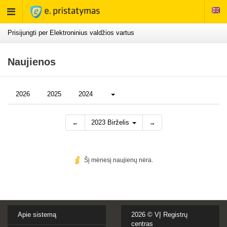
Rodyti
meniu
Prisijungti per Elektroninius valdžios vartus
Naujienos
Daugiau...
2026
2025
2024
←
2023 Birželis
→
Šį mėnesį naujienų nėra.
Apie sistemą
2026 ©
VĮ Registrų
centras