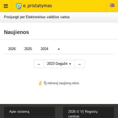
Rodyti
meniu
Prisijungti per Elektroninius valdžios vartus
Naujienos
Daugiau...
2026
2025
2024
←
2023 Gegužė
→
Šį mėnesį naujienų nėra.
Apie sistemą
2026 ©
VĮ Registrų
centras