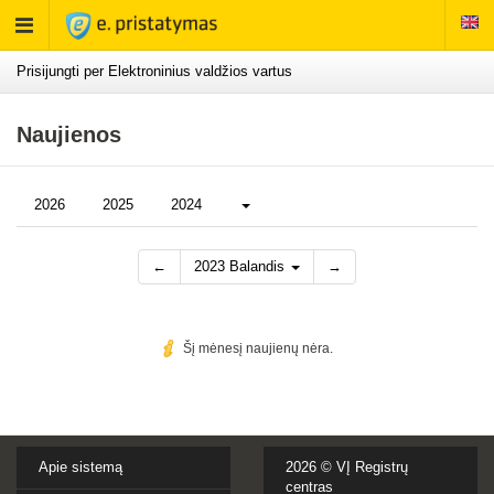
Rodyti
meniu
Prisijungti per Elektroninius valdžios vartus
Naujienos
Daugiau...
2026
2025
2024
←
2023 Balandis
→
Šį mėnesį naujienų nėra.
Apie sistemą
2026 ©
VĮ Registrų
centras