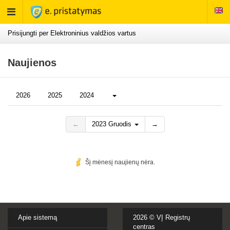
Rodyti
meniu
Prisijungti per Elektroninius valdžios vartus
Naujienos
Daugiau...
2026
2025
2024
←
2023 Gruodis
→
Šį mėnesį naujienų nėra.
Apie sistemą
2026 ©
VĮ Registrų
centras