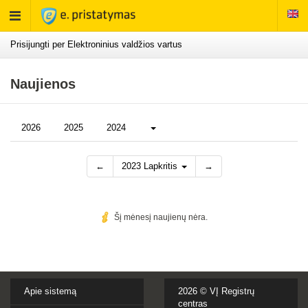
Rodyti
meniu
Prisijungti per Elektroninius valdžios vartus
Naujienos
Daugiau...
2026
2025
2024
←
2023 Lapkritis
→
Šį mėnesį naujienų nėra.
Apie sistemą
2026 ©
VĮ Registrų
centras