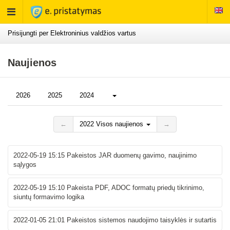
Rodyti
meniu
Prisijungti per Elektroninius valdžios vartus
Naujienos
Daugiau...
2026
2025
2024
←
2022 Visos naujienos
→
2022-05-19 15:15
Pakeistos JAR duomenų gavimo, naujinimo
sąlygos
2022-05-19 15:10
Pakeista PDF, ADOC formatų priedų tikrinimo,
siuntų formavimo logika
2022-01-05 21:01
Pakeistos sistemos naudojimo taisyklės ir sutartis