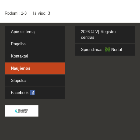
Rodomi: 1-3
|
Iš viso: 3
Apie sistemą
2026 ©
VĮ Registrų
centras
Pagalba
Sprendimas:
Nortal
Kontaktai
Naujienos
Slapukai
Facebook