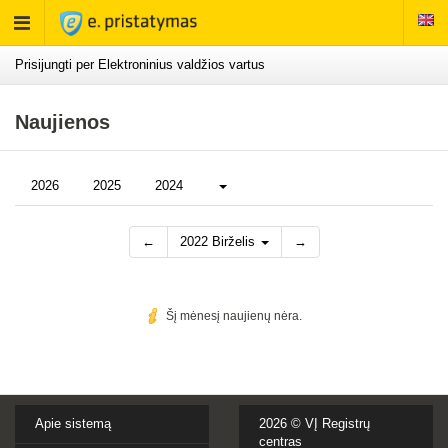
Rodyti
meniu
Prisijungti per Elektroninius valdžios vartus
Naujienos
Daugiau...
2026
2025
2024
←
2022 Birželis
→
Šį mėnesį naujienų nėra.
Apie sistemą
2026 ©
VĮ Registrų
centras