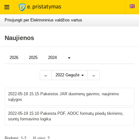
Rodyti
meniu
Prisijungti per Elektroninius valdžios vartus
Naujienos
Daugiau...
2026
2025
2024
←
2022 Gegužė
→
2022-05-19 15:15
Pakeistos JAR duomenų gavimo, naujinimo
sąlygos
2022-05-19 15:10
Pakeista PDF, ADOC formatų priedų tikrinimo,
siuntų formavimo logika
Rodomi: 1-2
|
Iš viso: 2