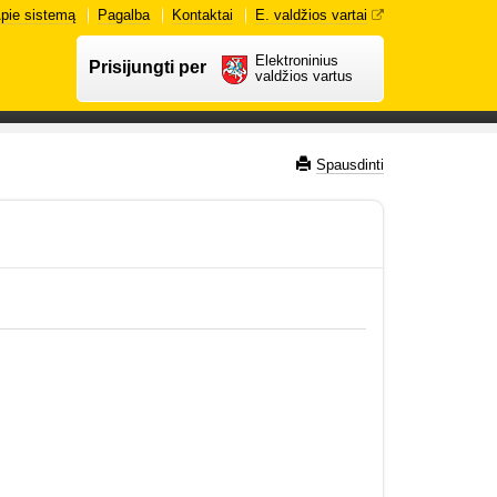
pie sistemą
Pagalba
Kontaktai
E. valdžios vartai
Elektroninius
Prisijungti per
valdžios vartus
Spausdinti