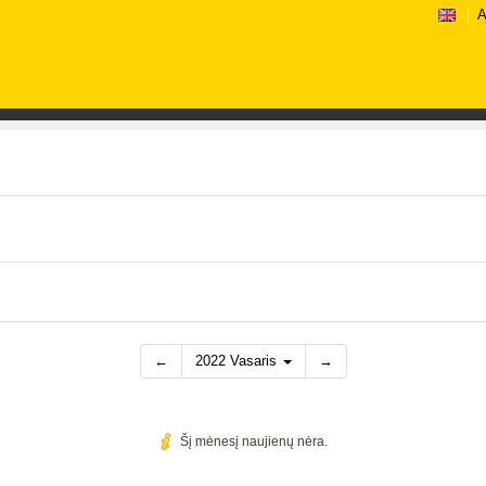
A
←
2022 Vasaris
→
Šį mėnesį naujienų nėra.