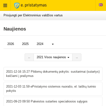
Rodyti
meniu
Prisijungti per Elektroninius valdžios vartus
Naujienos
Daugiau...
2026
2025
2024
←
2021 Visos naujienos
→
2021-12-16 15:27
Pildomų dokumentų pokytis: susitarimai (sutartys)
keičiami į prašymus
2021-12-03 11:59
ePristatymo sistemos nuorašo, el. laiškų turinio
pokytis
2021-09-23 09:50
Pakeistos sutarties specialiosios sąlygos