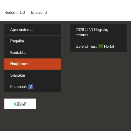
Rodomi: 1-3
|
Iš viso: 3
Apie sistemą
2026 ©
VĮ Registrų
centras
Pagalba
Sprendimas:
Nortal
Kontaktai
Naujienos
Slapukai
Facebook