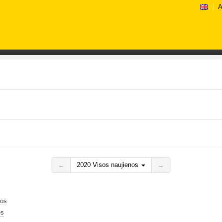
A
←
2020 Visos naujienos
→
gos
ės