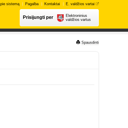
pie sistemą
Pagalba
Kontaktai
E. valdžios vartai
Elektroninius
Prisijungti per
valdžios vartus
Spausdinti