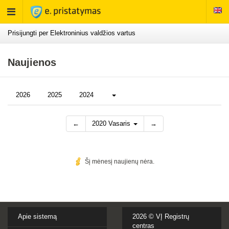
Rodyti
meniu
Prisijungti per Elektroninius valdžios vartus
Naujienos
Daugiau...
2026
2025
2024
←
2020 Vasaris
→
Šį mėnesį naujienų nėra.
Apie sistemą
2026 ©
VĮ Registrų
centras