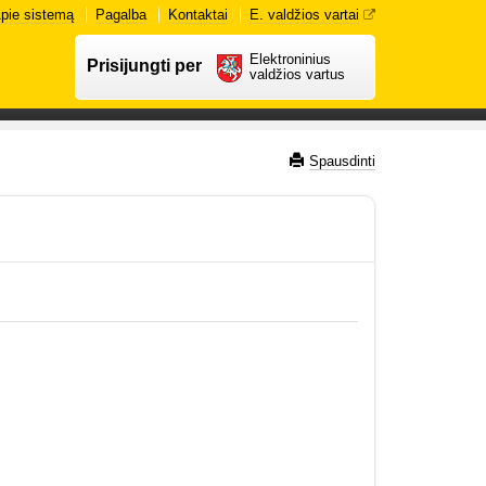
pie sistemą
Pagalba
Kontaktai
E. valdžios vartai
Elektroninius
Prisijungti per
valdžios vartus
Spausdinti