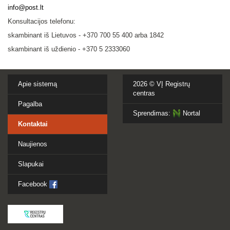
info@post.lt
Konsultacijos telefonu:
skambinant iš Lietuvos - +370 700 55 400 arba 1842
skambinant iš uždienio - +370 5 2333060
Apie sistemą
2026 ©
VĮ Registrų
centras
Pagalba
Sprendimas:
Nortal
Kontaktai
Naujienos
Slapukai
Facebook