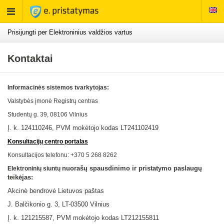
Rodyti
meniu
Prisijungti per Elektroninius valdžios vartus
Kontaktai
Informacinės sistemos tvarkytojas:
Valstybės įmonė Registrų centras
Studentų g. 39, 08106
Vilnius
Į. k. 124110246, PVM mokėtojo kodas LT241102419
Konsultacijų centro portalas
Konsultacijos telefonu: +370 5 268 8262
nuorašų spausdinimo ir pristatymo paslaugų
Elektroninių siuntų
teikėjas:
Akcinė bendrovė Lietuvos paštas
J. Balčikonio g. 3, LT-03500 Vilnius
Į. k.
121215587
, PVM mokėtojo kodas LT
212155811