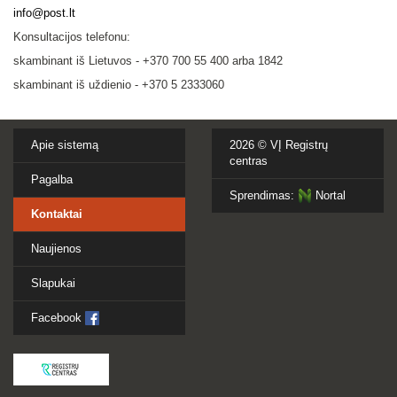
info@post.lt
Konsultacijos telefonu:
skambinant iš Lietuvos - +370 700 55 400 arba 1842
skambinant iš uždienio - +370 5 2333060
Apie sistemą
2026 ©
VĮ Registrų
centras
Pagalba
Sprendimas:
Nortal
Kontaktai
Naujienos
Slapukai
Facebook