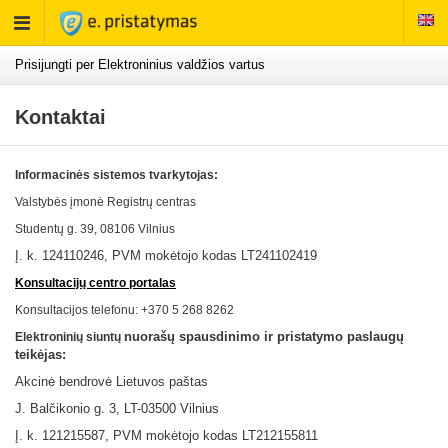
Rodyti
meniu
Prisijungti per Elektroninius valdžios vartus
Kontaktai
Informacinės sistemos tvarkytojas:
Valstybės įmonė Registrų centras
Studentų g. 39, 08106
Vilnius
Į. k. 124110246, PVM mokėtojo kodas LT241102419
Konsultacijų centro portalas
Konsultacijos telefonu: +370 5 268 8262
nuorašų spausdinimo ir pristatymo paslaugų
Elektroninių siuntų
teikėjas:
Akcinė bendrovė Lietuvos paštas
J. Balčikonio g. 3, LT-03500 Vilnius
Į. k.
121215587
, PVM mokėtojo kodas LT
212155811