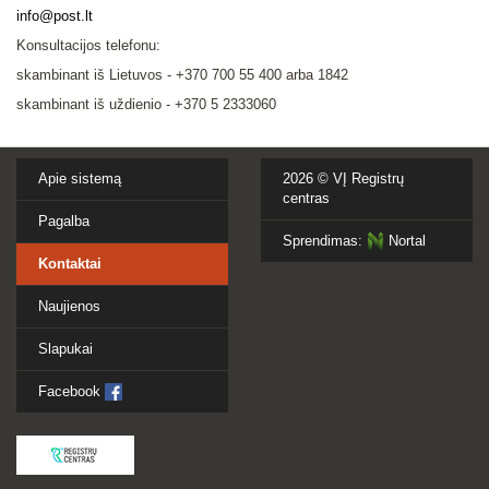
info@post.lt
Konsultacijos telefonu:
skambinant iš Lietuvos - +370 700 55 400 arba 1842
skambinant iš uždienio - +370 5 2333060
Apie sistemą
2026 ©
VĮ Registrų
centras
Pagalba
Sprendimas:
Nortal
Kontaktai
Naujienos
Slapukai
Facebook