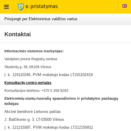
Rodyti
meniu
Prisijungti per Elektroninius valdžios vartus
Kontaktai
Informacinės sistemos tvarkytojas:
Valstybės įmonė Registrų centras
Studentų g. 39, 08106
Vilnius
Į. k. 124110246, PVM mokėtojo kodas LT241102419
Konsultacijų centro portalas
Konsultacijos telefonu: +370 5 268 8262
nuorašų spausdinimo ir pristatymo paslaugų
Elektroninių siuntų
teikėjas:
Akcinė bendrovė Lietuvos paštas
J. Balčikonio g. 3, LT-03500 Vilnius
Į. k.
121215587
, PVM mokėtojo kodas LT
212155811