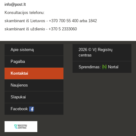
info@post.lt
Konsultacijos telefonu:
skambinant iš Lietuvos - +370 700 55 400 arba 1842
skambinant iš uždienio - +370 5 2333060
Apie sistemą
2026 ©
VĮ Registrų
centras
Pagalba
Sprendimas:
Nortal
Kontaktai
Naujienos
Slapukai
Facebook