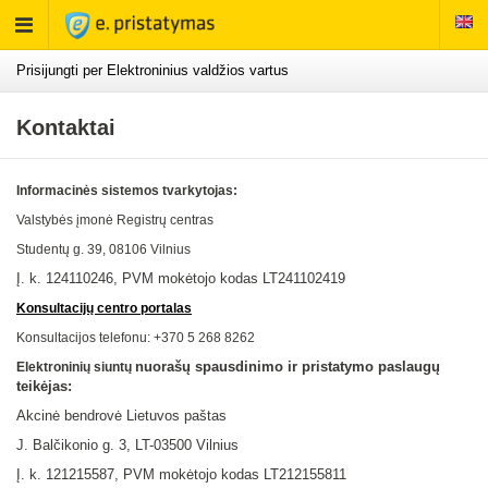
Rodyti
meniu
Prisijungti per Elektroninius valdžios vartus
Kontaktai
Informacinės sistemos tvarkytojas:
Valstybės įmonė Registrų centras
Studentų g. 39, 08106
Vilnius
Į. k. 124110246, PVM mokėtojo kodas LT241102419
Konsultacijų centro portalas
Konsultacijos telefonu: +370 5 268 8262
nuorašų spausdinimo ir pristatymo paslaugų
Elektroninių siuntų
teikėjas:
Akcinė bendrovė Lietuvos paštas
J. Balčikonio g. 3, LT-03500 Vilnius
Į. k.
121215587
, PVM mokėtojo kodas LT
212155811