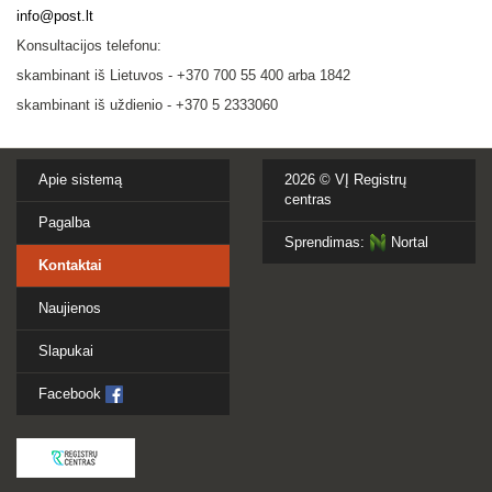
info@post.lt
Konsultacijos telefonu:
skambinant iš Lietuvos - +370 700 55 400 arba 1842
skambinant iš uždienio - +370 5 2333060
Apie sistemą
2026 ©
VĮ Registrų
centras
Pagalba
Sprendimas:
Nortal
Kontaktai
Naujienos
Slapukai
Facebook