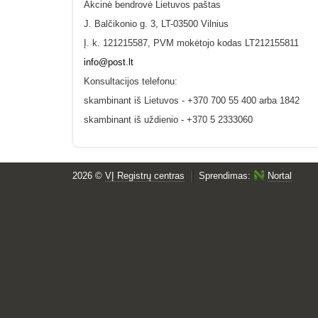
Akcinė bendrovė Lietuvos paštas
J. Balčikonio g. 3, LT-03500 Vilnius
Į. k.
121215587
, PVM mokėtojo kodas LT
212155811
info@post.lt
Konsultacijos telefonu:
skambinant iš Lietuvos - +370 700 55 400 arba 1842
skambinant iš uždienio - +370 5 2333060
2026 ©
VĮ Registrų centras
Sprendimas:
Nortal