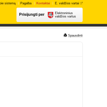
pie sistemą
Pagalba
Kontaktai
E. valdžios vartai
Elektroninius
Prisijungti per
valdžios vartus
Spausdinti