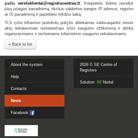
paštu
versloklientai@registrucentras.lt
.
Kreipiantis būtina nurodyti
jūsų įstaigos pavadinimą, tikslius valdomos įrangos IP adresus, registro
ar IS pavadinimą ir pastebėto trikdžio laiką.
TLS ryšio šifravimo protokolų pokytis atliekamas vadovaujantis teisės
aktų reikalavimais numatančiais ryšio saugumo užtikrinimą ir atitiktį
organizaciniams ir techniniams kibernetinio saugumo reikalavimams.
« Back to list
About the system
2026 ©
SE Centre of
Registers
Help
Solution:
Nortal
Contacts
News
Facebook