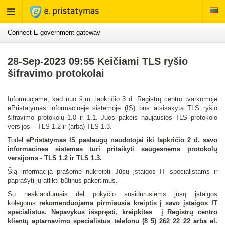
Rodyti
meniu
Connect E-government gateway
28-Sep-2023 09:55 Keičiami TLS ryšio
šifravimo protokolai
Informuojame, kad nuo š.m. lapkričio 3 d. Registrų centro tvarkomoje
ePristatymas informacinėje sistemoje (IS) bus atsisakyta TLS ryšio
šifravimo protokolų 1.0 ir 1.1. Juos pakeis naujausios TLS protokolo
versijos – TLS 1.2 ir (arba) TLS 1.3.
Todėl
ePristatymas IS paslaugų naudotojai iki lapkričio 2 d. savo
informacines sistemas turi pritaikyti saugesnėms protokolų
versijoms - TLS 1.2 ir TLS 1.3.
Šią informaciją prašome nukreipti Jūsų įstaigos IT specialistams ir
paprašyti jų atlikti būtinus pakeitimus.
Su nesklandumais dėl pokyčio susidūrusiems jūsų įstaigos
kolegoms
rekomenduojama pirmiausia kreiptis į savo įstaigos IT
specialistus. Nepavykus išspręsti, kreipkitės į Registrų centro
klientų aptarnavimo specialistus telefonu (8 5) 262 22 22 arba el.